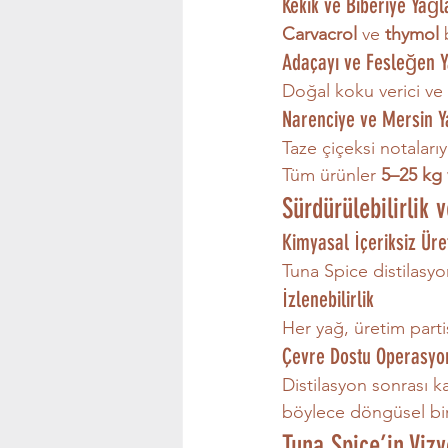
Kekik ve Biberiye Yağl
Carvacrol
 ve 
thymol
 
Adaçayı ve Fesleğen Y
Doğal koku verici ve 
Narenciye ve Mersin Y
Taze çiçeksi notaları
Tüm ürünler 
5–25 kg 
Sürdürülebilirlik 
Kimyasal İçeriksiz Üre
Tuna Spice distilasyo
İzlenebilirlik
Her yağ, üretim parti
Çevre Dostu Operasyo
Distilasyon sonrası kal
böylece döngüsel bir
Tuna Spice’in Viz