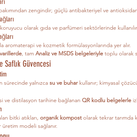
arı
bakımından zengindir; güçlü antibakteriyel ve antioksidan
ağları
koruyucu olarak gıda ve parfümeri sektörlerinde kullanılır
ağları
yla aromaterapi ve kozmetik formülasyonlarında yer alır.
varillerde
, tam 
Analiz ve MSDS belgeleriyle
 toplu olarak 
ve Saflık Güvencesi
tim
n sürecinde yalnızca 
su ve buhar
 kullanır; kimyasal çözüc
si ve distilasyon tarihine bağlanan 
QR kodlu belgelerle
 iz
n
an bitki atıkları, 
organik kompost
 olarak tekrar tarımda ku
 üretim modeli sağlanır.
yonu