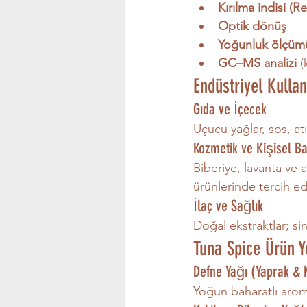
Kırılma indisi (R
Optik dönüş
Yoğunluk ölçüm
GC–MS analizi
 
Endüstriyel Kullan
Gıda ve İçecek
Uçucu yağlar, sos, atı
Kozmetik ve Kişisel B
Biberiye, lavanta ve 
ürünlerinde tercih edi
İlaç ve Sağlık
Doğal ekstraktlar; sin
Tuna Spice Ürün Y
Defne Yağı (Yaprak &
Yoğun baharatlı aroma