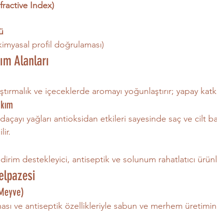
efractive Index)
ü
(kimyasal profil doğrulaması)
ım Alanları
ştırmalık ve içeceklerde aromayı yoğunlaştırır; yapay katkıla
akım
adaçayı yağları antioksidan etkileri sayesinde saç ve cilt b
lir.
dirim destekleyici, antiseptik ve solunum rahatlatıcı ürünle
elpazesi
 Meyve)
sı ve antiseptik özellikleriyle sabun ve merhem üretiminde