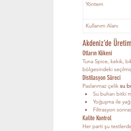
Yöntem
Kullanım Alanı
Akdeniz’de Üret
Otların Kökeni
Tuna Spice, kekik, bi
bölgesindeki seçilmiş
Distilasyon Süreci
Paslanmaz çelik 
su bu
Su buharı bitki 
Yoğuşma ile yağ ay
Filtrasyon sonras
Kalite Kontrol
Her parti şu testlerd