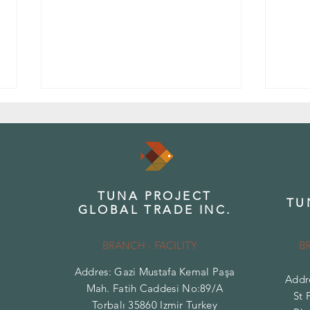
TUNA PROJECT
TU
GLOBAL TRADE INC.
Akdeni
Aromanın Bilimi: Akdeniz Otlarında Tat
ve Koku Profilleri
BRANCH - FACILITY
B
Addres: Gazi Mustafa Kemal Paşa
Addr
Mah. Fatih Caddesi No:89/A
St 
Torbalı 35860 Izmir Turkey