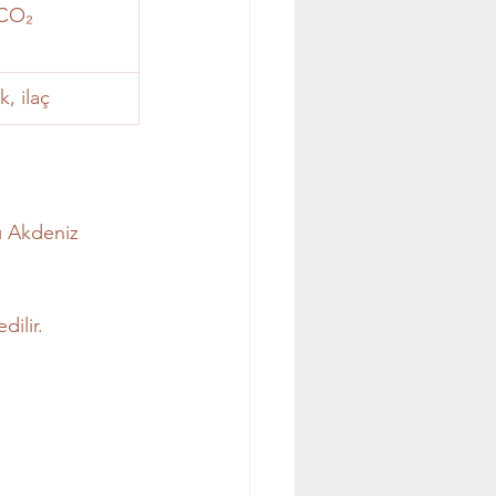
CO₂ 
, ilaç
ı Akdeniz 
dilir.