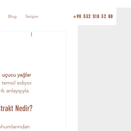
+90 532 518 32 88
Blog
İletişim
 
uçucu yağlar 
temsil ediyor. 
k anlayışıyla 
trakt Nedir?
tohumlarından 