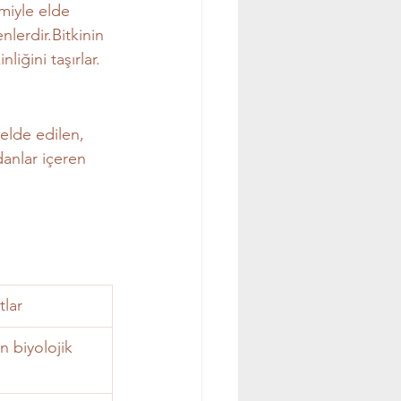
miyle elde 
lerdir.Bitkinin 
liğini taşırlar.
elde edilen, 
danlar içeren 
tlar
 biyolojik 