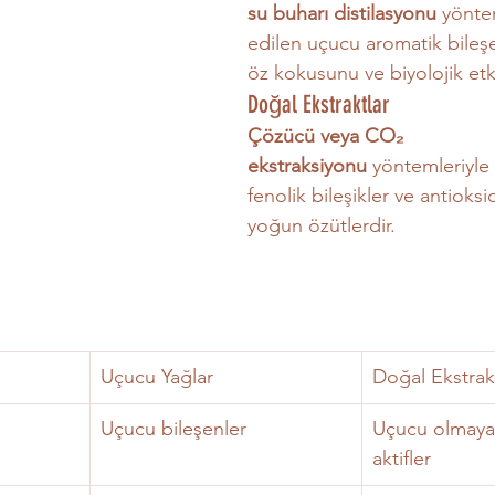
su buharı distilasyonu
 yönte
edilen uçucu aromatik bileşen
öz kokusunu ve biyolojik etkin
Doğal Ekstraktlar
Çözücü veya CO₂ 
ekstraksiyonu
 yöntemleriyle 
fenolik bileşikler ve antioksi
yoğun özütlerdir.
Uçucu Yağlar
Doğal Ekstrak
Uçucu bileşenler
Uçucu olmayan
aktifler