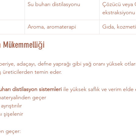
Su buharı distilasyonu
Çözücü veya 
ekstraksiyonu
Aroma, aromaterapi
Gıda, kozmetik
im Mükemmelliği
beriye, adaçayı, defne yaprağı gibi yağ oranı yüksek otlar
 üreticilerden temin eder.
harı distilasyon sistemleri
 ile yüksek saflık ve verim elde e
materyalinden geçer
rıştırılır
ı şişelenir
en geçer: