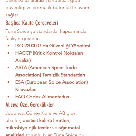
bekler.Uluslararası standartlar, gıda 
güvenliği ve aromatik bütünlükte uyum 
sağlar.
Başlıca Kalite Çerçeveleri
Tuna Spice şu standartlar kapsamında 
faaliyet gösterir:
ISO 22000 Gıda Güvenliği Yönetimi
HACCP (Kritik Kontrol Noktaları 
Analizi)
ASTA (American Spice Trade 
Association) Temizlik Standartları
ESA (European Spice Association) 
Kılavuzları
FAO Codex Alimentarius
Alıcıya Özel Gereklilikler
Japonya, Güney Kore ve AB gibi 
ülkeler; 
pestisit kalıntı limitleri
, 
mikrobiyolojik testler
 ve 
ağır metal 
analizleri
 zorunlu kılar. Tuna Spice bu 