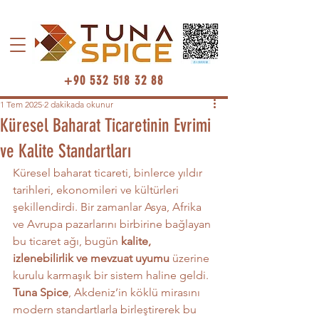
+90 532 518 32 88
1 Tem 2025
2 dakikada okunur
Küresel Baharat Ticaretinin Evrimi
ve Kalite Standartları
Küresel baharat ticareti, binlerce yıldır 
tarihleri, ekonomileri ve kültürleri 
şekillendirdi. Bir zamanlar Asya, Afrika 
ve Avrupa pazarlarını birbirine bağlayan 
bu ticaret ağı, bugün 
kalite, 
izlenebilirlik ve mevzuat uyumu
 üzerine 
kurulu karmaşık bir sistem haline geldi.
Tuna Spice
, Akdeniz’in köklü mirasını 
modern standartlarla birleştirerek bu 