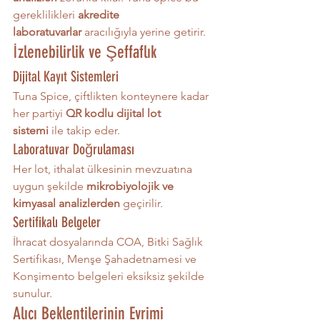
gereklilikleri 
akredite 
laboratuvarlar
 aracılığıyla yerine getirir.
İzlenebilirlik ve Şeffaflık
Dijital Kayıt Sistemleri
Tuna Spice, çiftlikten konteynere kadar 
her partiyi 
QR kodlu dijital lot 
sistemi
 ile takip eder.
Laboratuvar Doğrulaması
Her lot, ithalat ülkesinin mevzuatına 
uygun şekilde 
mikrobiyolojik ve 
kimyasal analizlerden
 geçirilir.
Sertifikalı Belgeler
İhracat dosyalarında COA, Bitki Sağlık 
Sertifikası, Menşe Şahadetnamesi ve 
Konşimento belgeleri eksiksiz şekilde 
sunulur.
Alıcı Beklentilerinin Evrimi